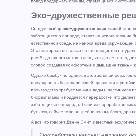
повод поддержать бренды, стремящиеся к устойчиво
Эко-дружественные ре
Сегодня выбор
эко-дружественных тканей
станов
заботящаяся о природе, ставит на использование б
естественной среде, не нанося вреда окружающей с
Этот материал не только на сто процентов натурал
растёт до одного метра в день, что делает его одн
хлопок, создавая комфортные и дышащие
ткань
и, 
Однако бамбук не одинок в этой зеленой революци
популярность благодаря своей прочности и устойчив
производство требует меньше воды и пестицидов по
биоразлагаем и поддаётся переработке, что делае
заботящихся о природе. Ткани из переработанных м
бутылок, сейчас тоже на гребне волны, благодаря 
А вот что говорит Джейн Смит, известный экологичес
"Потребители наконец начинают ос