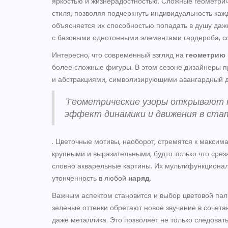
яркостью и жизнерадостностью. Сложные геометрич
стиля, позволяя подчеркнуть индивидуальность каж
объясняется их способностью попадать в душу даж
с базовыми однотонными элементами гардероба, с
Интересно, что современный взгляд на
геометрию
более сложные фигуры. В этом сезоне дизайнеры п
и абстракциями, символизирующими авангардный ду
"Геометрические узоры открывают н
эффект динамики и движения в ста
. Цветочные мотивы, наоборот, стремятся к максим
крупными и выразительными, будто только что сре
словно акварельные картины. Их мультифункциональ
утонченность в любой
наряд
.
Важным аспектом становится и выбор цветовой пал
зеленые оттенки обретают новое звучание в сочета
даже металлика. Это позволяет не только следоват