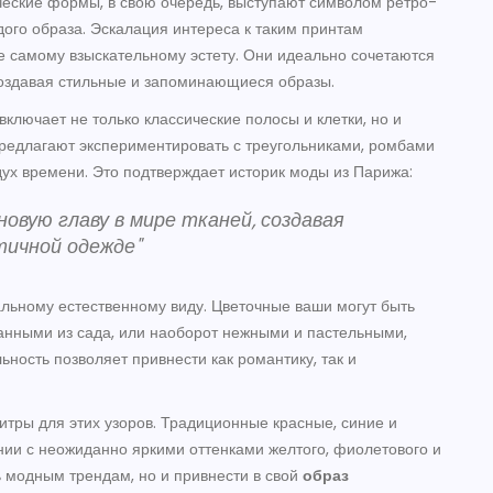
еские формы, в свою очередь, выступают символом ретро-
дого образа. Эскалация интереса к таким принтам
е самому взыскательному эстету. Они идеально сочетаются
оздавая стильные и запоминающиеся образы.
включает не только классические полосы и клетки, но и
редлагают экспериментировать с треугольниками, ромбами
х времени. Это подтверждает историк моды из Парижа:
овую главу в мире тканей, создавая
тичной одежде"
альному естественному виду. Цветочные ваши могут быть
занными из сада, или наоборот нежными и пастельными,
ность позволяет привнести как романтику, так и
итры для этих узоров. Традиционные красные, синие и
нии с неожиданно яркими оттенками желтого, фиолетового и
ь модным трендам, но и привнести в свой
образ