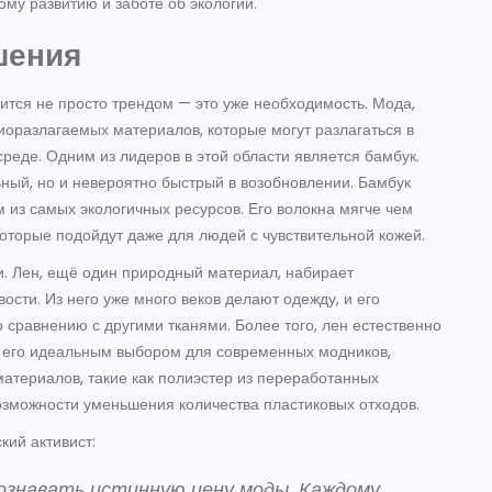
му развитию и заботе об экологии.
шения
ится не просто трендом — это уже необходимость. Мода,
иоразлагаемых материалов, которые могут разлагаться в
реде. Одним из лидеров в этой области является бамбук.
ьный, но и невероятно быстрый в возобновлении. Бамбук
им из самых экологичных ресурсов. Его волокна мягче чем
которые подойдут даже для людей с чувствительной кожей.
и. Лен, ещё один природный материал, набирает
ости. Из него уже много веков делают одежду, и его
 сравнению с другими тканями. Более того, лен естественно
т его идеальным выбором для современных модников,
атериалов, такие как полиэстер из переработанных
возможности уменьшения количества пластиковых отходов.
кий активист:
ознавать истинную цену моды. Каждому