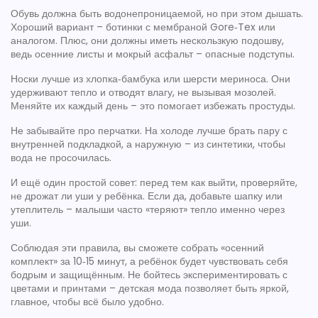
Обувь должна быть водонепроницаемой, но при этом дышать.
Хороший вариант – ботинки с мембраной Gore‑Tex или
аналогом. Плюс, они должны иметь нескользкую подошву,
ведь осенние листы и мокрый асфальт – опасные подступы.
Носки лучше из хлопка‑бамбука или шерсти мериноса. Они
удерживают тепло и отводят влагу, не вызывая мозолей.
Меняйте их каждый день – это помогает избежать простуды.
Не забывайте про перчатки. На холоде лучше брать пару с
внутренней подкладкой, а наружную – из синтетики, чтобы
вода не просочилась.
И ещё один простой совет: перед тем как выйти, проверяйте,
не дрожат ли уши у ребёнка. Если да, добавьте шапку или
утеплитель – малыши часто «теряют» тепло именно через
уши.
Соблюдая эти правила, вы сможете собрать «осенний
комплект» за 10‑15 минут, а ребёнок будет чувствовать себя
бодрым и защищённым. Не бойтесь экспериментировать с
цветами и принтами – детская мода позволяет быть яркой,
главное, чтобы всё было удобно.