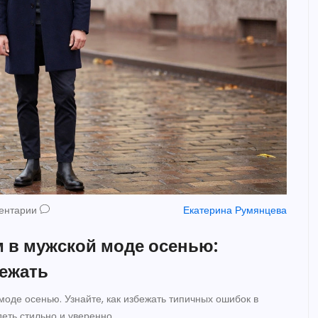
ентарии
Екатерина Румянцева
м в мужской моде осенью:
бежать
моде осенью. Узнайте, как избежать типичных ошибок в
еть стильно и уверенно.