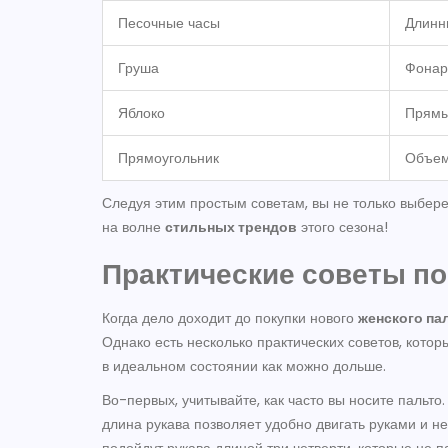
Песочные часы
Длинн
Груша
Фонар
Яблоко
Прямы
Прямоугольник
Объем
Следуя этим простым советам, вы не только выберет
на волне
стильных трендов
этого сезона!
Практические советы по
Когда дело доходит до покупки нового
женского па
Однако есть несколько практических советов, кото
в идеальном состоянии как можно дольше.
Во-первых, учитывайте, как часто вы носите пальто.
длина рукава позволяет удобно двигать руками и н
подойдут рукава длиной три четверти, которые не 