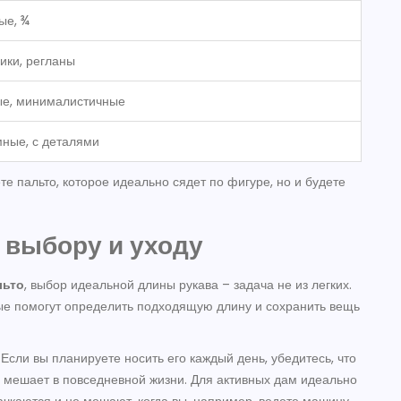
ые, ¾
ики, регланы
е, минималистичные
ные, с деталями
е пальто, которое идеально сядет по фигуре, но и будете
 выбору и уходу
льто
, выбор идеальной длины рукава – задача не из легких.
рые помогут определить подходящую длину и сохранить вещь
 Если вы планируете носить его каждый день, убедитесь, что
е мешает в повседневной жизни. Для активных дам идеально
пачкаются и не мешают, когда вы, например, ведете машину