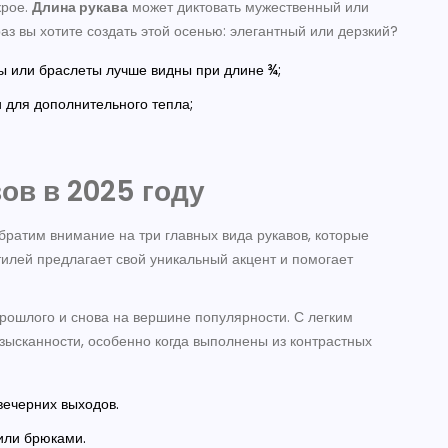
крое.
Длина рукава
может диктовать мужественный или
раз вы хотите создать этой осенью: элегантный или дерзкий?
сы или браслеты лучше видны при длине ¾;
 для дополнительного тепла;
ов в 2025 году
братим внимание на три главных вида рукавов, которые
стилей предлагает свой уникальный акцент и помогает
рошлого и снова на вершине популярности. С легким
зысканности, особенно когда выполнены из контрастных
вечерних выходов.
или брюками.