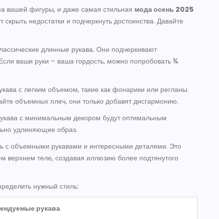
ипа вашей фигуры, и даже самая стильная
мода осень 2025
т скрыть недостатки и подчеркнуть достоинства. Давайте
лассические длинные рукава. Они подчеркивают
Если ваши руки – ваша гордость, можно попробовать ¾
укава с легким объемом, такие как фонарики или регланы.
гайте объемных плеч, они только добавят дисгармонию.
рукава с минимальным декором будут оптимальным
льно удлиняющие образ.
ать с объемными рукавами и интересными деталями. Это
м верхнем теле, создавая иллюзию более подтянутого
пределить нужный стиль:
ендуемые рукава