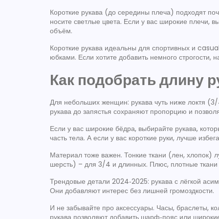
Короткие рукава (до середины плеча) подходят поч
носите светлые цвета. Если у вас широкие плечи, 
объём.
Короткие рукава идеальны для спортивных и casual
юбками. Если хотите добавить немного строгости, 
Как подобрать длину р
Для небольших женщин: рукава чуть ниже локтя (3/
рукава до запястья сохраняют пропорцию и позволя
Если у вас широкие бёдра, выбирайте рукава, кот
часть тела. А если у вас короткие руки, лучше избег
Материал тоже важен. Тонкие ткани (лен, хлопок) л
шерсть) – для 3/4 и длинных. Плюс, плотные ткани
Трендовые детали 2024‑2025: рукава с лёгкой аси
Они добавляют интерес без лишней громоздкости.
И не забывайте про аксессуары. Часы, браслеты, ко
рукава позволяют добавить шарф‑пояс или широки