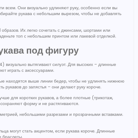
ти всем. Они визуально удлиняют руку, особенно если вы
выбирайте рукава с небольшим вырезом, чтобы не добавлять
 образов. Их легко сочетать с джинсами, шортами или
наденьте топ с небольшим принтом или лакевой отделкой.
укава под фигуру
4) визуально вытягивают силуэт. Для высоких – длинные
ют играть с аксессуарами.
орые находятся выше линии бедер, чтобы не удлинять нижнюю
ать рукавов до запястья – они делают руку короче.
учше для коротких рукавов, а более плотные (трикотаж,
 сохраняют форму и не растягиваются.
мметрией, небольшими разрезами и прозрачными вставками.
льца могут стать акцентом, если рукава короче. Длинные
е браслеты.