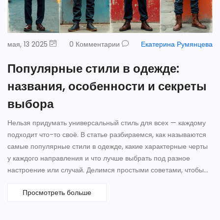
мая, 13 2025
0 Комментарии
Екатерина Румянцева
Популярные стили в одежде:
названия, особенности и секреты
выбора
Нельзя придумать универсальный стиль для всех — каждому
подходит что-то своё. В статье разбираемся, как называются
самые популярные стили в одежде, какие характерные черты
у каждого направления и что лучше выбрать под разное
настроение или случай. Делимся простыми советами, чтобы
легко отличать кэжуал от классики, а спорт от гранжа.
Просмотреть больше
Поговорим о том, как сочетать тренды и находить свой
собственный look. Читателю будет проще выбирать вещи и
создавать гардероб, если знать основы стиля.