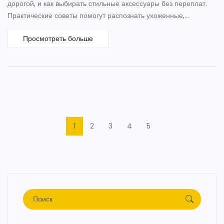
дорогой, и как выбирать стильные аксессуары без переплат.
Практические советы помогут распознать ухоженные,
качественные модели на первый взгляд. Честно разбираем
Просмотреть больше
мифы о брендовых и безымянных сумках. Делимся секретами
долговечности материалов и ухода.
1
2
3
4
5