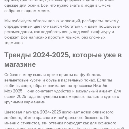
одежде для осени. Всё, что нужно знать о моде в Омске,
собрано в одном месте.
Мы публикуем обзоры новых коллекций, разбираем, почему
определённый цвет считается «богатым», и даём пошаговые
рекомендации, как подобрать вещь под свой типфигуру и
бюджет. Всё написано простым языком, без сложных
терминов.
Тренды 2024‑2025, которые уже в
магазине
Сейчас в моду вышли яркие принты на футболках,
вельветовые куртки и обувь в пастельных тонах. Если ты
любишь спорт, обрати внимание на кроссовки Nike Air
Max 2025 – они сочетают удобство и визуальный акцент. Для
осени 2025 года популярны кашемировые пальто и куртки с
крупными карманами.
Цветовая палитра 2024‑2025 включает нотки оливкового
зелёного, тёмно‑красного и нейтрального бежевого. По
мнению стилистов, эти оттенки подходят как для офисного
дресс‑кода, так и для уличного стиля. Если ты не уверен, какой