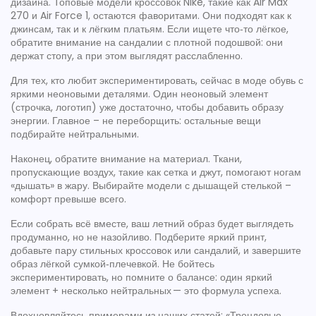
дизайна. Топовые модели кроссовок Nike, такие как Air Max
270 и Air Force 1, остаются фаворитами. Они подходят как к
джинсам, так и к лёгким платьям. Если ищете что‑то лёгкое,
обратите внимание на сандалии с плотной подошвой: они
держат стопу, а при этом выглядят расслабленно.
Для тех, кто любит экспериментировать, сейчас в моде обувь с
яркими неоновыми деталями. Один неоновый элемент
(строчка, логотип) уже достаточно, чтобы добавить образу
энергии. Главное – не переборщить: остальные вещи
подбирайте нейтральными.
Наконец, обратите внимание на материал. Ткани,
пропускающие воздух, такие как сетка и джут, помогают ногам
«дышать» в жару. Выбирайте модели с дышащей стелькой –
комфорт превыше всего.
Если собрать всё вместе, ваш летний образ будет выглядеть
продуманно, но не назойливо. Подберите яркий принт,
добавьте пару стильных кроссовок или сандалий, и завершите
образ лёгкой сумкой‑плечевкой. Не бойтесь
экспериментировать, но помните о балансе: один яркий
элемент + несколько нейтральных — это формула успеха.
Вдохновляйтесь примерами из наших статей: «Трендовые