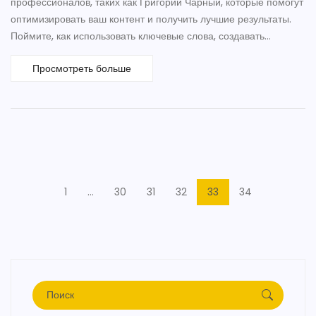
профессионалов, таких как Григорий Чарный, которые помогут
оптимизировать ваш контент и получить лучшие результаты.
Поймите, как использовать ключевые слова, создавать
релевантный контент и превращать SEO в инструмент для
Просмотреть больше
продвижения вашего бизнеса на LinkedIn.
1
…
30
31
32
33
34