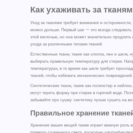
Как ухаживать за тканя
Уход за тканями требует внимания и осторожности,
можно дольше. Первый шаг — это всегда следовать
этой мелочью, но она может значительно продлить
ухода за различными типами тканей.
Естественные ткани, такие как хлопок, лен и шелк,
выбирать правильную температуру для стирки. Нап
температурах, в то время как шелк требует прохлад
тканей, чтобы избежать механических повреждений.
Синтетические ткани, такие как полиэстер и нейло
могут терять форму при стирке в горячей воде. По
забывайте про сушку: синтетику лучше сушить на во
Правильное хранение ткане
Хранение ваших вещей также играет важную роль в и
прямого солнечного света, поскольку ультрафиолето