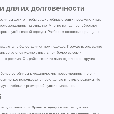
ми для их долговечности
 если вы хотите, чтобы ваши любимые вещи прослужили как
 рекомендациям на этикетке. Многие из нас пренебрегают
 срок службы вашей одежды. Разберем основные принципы
 нуждаются в более деликатном подходе. Прежде всего, важно
ример, хлопок можно стирать при более высоких
ного режима. Стирайте вещи из льна отдельно от других
н, более устойчивы к механическим повреждениям, но они
этому лучше использовать прохладные и теплые режимы. Не
здухе, избегая чрезмерной сушки в машинке.
й
х долговечности. Храните одежду в местах, где нет
вые лучи могут разрушать волокна как естественных, так и