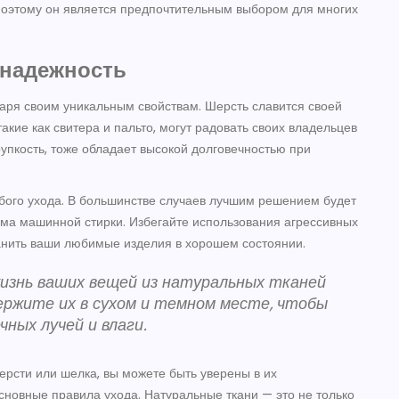
 поэтому он является предпочтительным выбором для многих
 надежность
аря своим уникальным свойствам. Шерсть славится своей
акие как свитера и пальто, могут радовать своих владельцев
упкость, тоже обладает высокой долговечностью при
обого ухода. В большинстве случаев лучшим решением будет
има машинной стирки. Избегайте использования агрессивных
анить ваши любимые изделия в хорошем состоянии.
знь ваших вещей из натуральных тканей
ержите их в сухом и темном месте, чтобы
ных лучей и влаги.
шерсти или шелка, вы можете быть уверены в их
основные правила ухода. Натуральные ткани — это не только