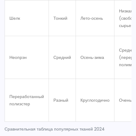
Низкая
Шелк
Тонкий
Лето‑осень
(свобод
сырьево
Средня
Неопрэн
Средний
Осень‑зима
(перера
полиме
Переработанный
Разный
Круглогодично
Очень в
полиэстер
Сравнительная таблица популярных тканей 2024