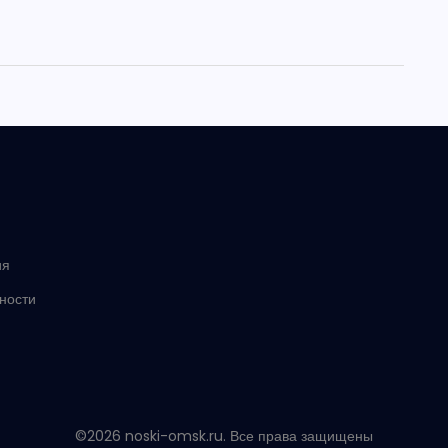
ия
ности
©2026 noski-omsk.ru. Все права защищены