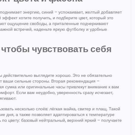
 поднимает энергию, синий – успокаивает, желтый добавляет
 эффект хотите получить, и подберите цвет, который это
ают ощущение свободы, а приталенные подчеркивают
важной встречей, наденьте яркую футболку и удобные
 чтобы чувствовать себя
ы действительно выглядите хорошо. Это не обязательно
ют ваши сильные стороны. Вторая рекомендация –
кая сумка или оригинальные часы привлекут внимание к вам
омфорт. Если вам неудобно, уверенность сразу исчезает,
ягивают.
зовать несколько слоёв: лёгкая майка, свитер и плащ. Такой
е дня, а также позволяет адаптироваться к температуре
 по цвету: базовый нейтральный, верхний яркий – получаете