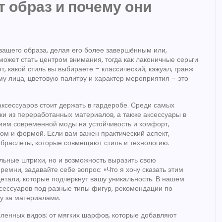
 образ и почему они
вашего образа, делая его более завершённым или,
может стать центром внимания, тогда как лаконичные серьги
т, какой
стиль
вы выбираете – классический, кэжуал, гранж
му лица, цветовую палитру и характер мероприятия – это
ксессуаров стоит держать в гардеробе. Среди самых
ки из переработанных материалов, а также аксессуары в
аниям современной
моды
на устойчивость и комфорт
,
ом и формой. Если вам важен практический аспект,
браслеты, которые совмещают стиль и технологию.
альные штрихи, но и возможность выразить свою
емни, задавайте себе вопрос: «Что я хочу сказать этим
етали, которые подчеркнут вашу уникальность. В нашем
ксессуаров под разные типы фигур, рекомендации по
у за материалами.
сленных видов: от мягких шарфов, которые добавляют