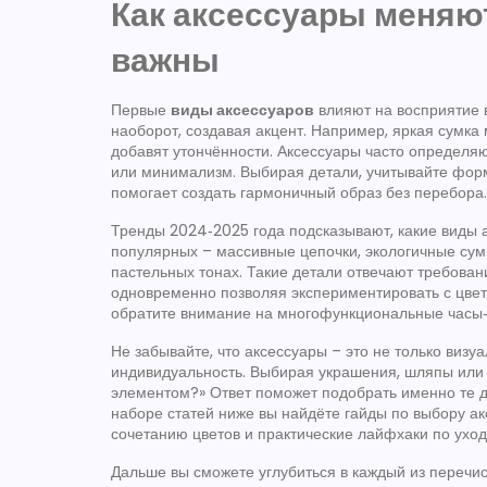
Как аксессуары меняют
важны
Первые
виды аксессуаров
влияют на восприятие 
наоборот, создавая акцент. Например, яркая сумка 
добавят утончённости. Аксессуары часто определяю
или минимализм
. Выбирая детали, учитывайте фор
помогает создать гармоничный образ без перебора.
Тренды 2024‑2025 года подсказывают, какие виды а
популярных – массивные цепочки, экологичные сум
пастельных тонах. Такие детали отвечают требов
одновременно позволяя экспериментировать с цвет
обратите внимание на многофункциональные часы‑
Не забывайте, что аксессуары – это не только визу
индивидуальность. Выбирая украшения, шляпы или р
элементом?» Ответ поможет подобрать именно те д
наборе статей ниже вы найдёте гайды по выбору а
сочетанию цветов и практические лайфхаки по уход
Дальше вы сможете углубиться в каждый из перечи