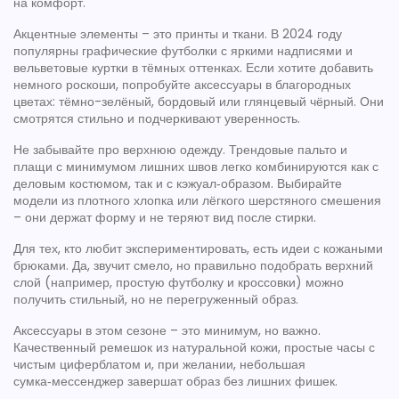
на комфорт.
Акцентные элементы – это принты и ткани. В 2024 году
популярны графические футболки с яркими надписями и
вельветовые куртки в тёмных оттенках. Если хотите добавить
немного роскоши, попробуйте аксессуары в благородных
цветах: тёмно-зелёный, бордовый или глянцевый чёрный. Они
смотрятся стильно и подчеркивают уверенность.
Не забывайте про верхнюю одежду. Трендовые пальто и
плащи с минимумом лишних швов легко комбинируются как с
деловым костюмом, так и с кэжуал‑образом. Выбирайте
модели из плотного хлопка или лёгкого шерстяного смешения
– они держат форму и не теряют вид после стирки.
Для тех, кто любит экспериментировать, есть идеи с кожаными
брюками. Да, звучит смело, но правильно подобрать верхний
слой (например, простую футболку и кроссовки) можно
получить стильный, но не перегруженный образ.
Аксессуары в этом сезоне – это минимум, но важно.
Качественный ремешок из натуральной кожи, простые часы с
чистым циферблатом и, при желании, небольшая
сумка‑мессенджер завершат образ без лишних фишек.