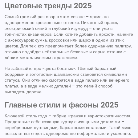
Цветовые тренды 2025
Самый громкий разговор в этом сезоне – яркие, но
одновременно «роскошные» оттенки. Пикантный оранж,
электрический синий и глубокий изумруд – они уже в
топ‑листах дизайнеров. Если хотите добавить яркости, начните
с аксессуаров: сумка, кроссовки или шарф в одном из этих
цветов. Для тех, кто предпочитает более сдержанную палитру,
отлично подойдут нейтральные бежевые и серые оттенки с
лёгким металлическим отражением.
Не забывайте про «цвета богатых». Тёмный бархатный
бордовый и золотистый шампанский становятся символами
статуса. Они отлично смотрятся в виде пальто или вечернего
платья, а в виде мелких деталей – это лёгкий способ
выглядеть дороже.
Главные стили и фасоны 2025
Ключевой стиль года – гибрид «гранж» и «аристократичности».
Представьте себе кожаную куртку с изящными деталями –
серебряными пуговицами, бархатными вставками. Такой микс
позволит выглядеть одновременно неформально и ухоженно.