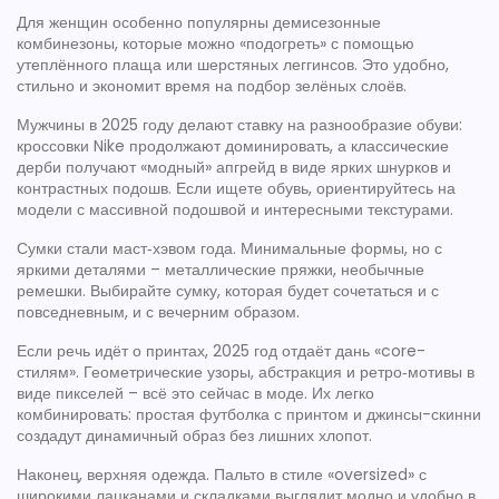
Для женщин особенно популярны демисезонные
комбинезоны, которые можно «подогреть» с помощью
утеплённого плаща или шерстяных леггинсов. Это удобно,
стильно и экономит время на подбор зелёных слоёв.
Мужчины в 2025 году делают ставку на разнообразие обуви:
кроссовки Nike продолжают доминировать, а классические
дерби получают «модный» апгрейд в виде ярких шнурков и
контрастных подошв. Если ищете обувь, ориентируйтесь на
модели с массивной подошвой и интересными текстурами.
Сумки стали маст‑хэвом года. Минимальные формы, но с
яркими деталями – металлические пряжки, необычные
ремешки. Выбирайте сумку, которая будет сочетаться и с
повседневным, и с вечерним образом.
Если речь идёт о принтах, 2025 год отдаёт дань «core-
стилям». Геометрические узоры, абстракция и ретро‑мотивы в
виде пикселей – всё это сейчас в моде. Их легко
комбинировать: простая футболка с принтом и джинсы-скинни
создадут динамичный образ без лишних хлопот.
Наконец, верхняя одежда. Пальто в стиле «oversized» с
широкими лацканами и складками выглядит модно и удобно в