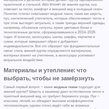
практичной и стильной
. Also known as
зимняя куртка
, она
отвечает за тепло, комфорт и внешний вид в холодный сезон.
Понятие «стиль» охватывает
модные ткани
,
такие как шерсть,
пух, синтетический утеплитель, которые обеспечивают тепло и
при этом выглядят актуально
, а также
тренды верхней одежды
,
например, объемные силуэты, яркие цветовые блоки и
технологичные детали, сформировавшиеся в 2024‑2025
годах
. И конечно,
аксессуары
,
шапки, шарфы, перчатки и
сумки, которые завершают образ и добавляют
индивидуальности
. Всё это образует три фундаментальные
связи: стиль зимней куртки определяется материалом,
материал влияет на утепление, а аксессуары усиливают
визуальное воздействие.
Материалы и утепление: что
выбрать, чтобы не замёрзнуть
Самый первый вопрос – какие
модные ткани
подходят для
зимней куртки? Шерсть и кашемир дают естественное тепло и
приятный внешний вид, но требуют бережного ухода. Пух –
классика: лёгкий, но обладает высоким коэффициентом
теплоизоляции, однако плохо ведёт себя во влажных