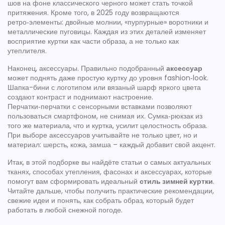
шов на фоне классического черного может стать точкой
притяжения. Кроме того, в 2025 году возвращаются
ретро‑элементы: двойные молнии, «пурпурные» воротники и
металлические пуговицы. Каждая из этих деталей изменяет
восприятие куртки как части образа, а не только как
утеплителя.
Наконец, аксессуары. Правильно подобранный
аксессуар
может поднять даже простую куртку до уровня fashion‑look.
Шапка-бини с логотипом или вязаный шарф яркого цвета
создают контраст и поднимают настроение.
Перчатки‑перчатки с сенсорными вставками позволяют
пользоваться смартфоном, не снимая их. Сумка‑рюкзак из
того же материала, что и куртка, усилит целостность образа.
При выборе аксессуаров учитывайте не только цвет, но и
материал: шерсть, кожа, замша – каждый добавит свой акцент.
Итак, в этой подборке вы найдёте статьи о самых актуальных
тканях, способах утепления, фасонах и аксессуарах, которые
помогут вам сформировать идеальный
стиль зимней куртки
.
Читайте дальше, чтобы получить практические рекомендации,
свежие идеи и понять, как собрать образ, который будет
работать в любой снежной погоде.