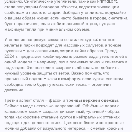
условиях. Синтетические утеплители, такие как PrimaLoft,
стали популярны благодаря лёгкости, водоотталкивающим
свойствам и простоте стирки. Выбирая утеплитель, подумайте
о вашем образе жизни: если часто бываете в городе, синтетика
будет практичнее; если любите активный отдых, пух даст
максимум тепла при минимальном объёме.
Утепление напрямую связано со стилем куртки: плотные
жилеты и парки подходят для массивных силуэтов, а тонкие
пуховики – для лаконичных, «стрим‑лайн» образов. Тренд
2024 г. предлагает комбинировать разные виды утеплителей в
одной модели – например, пух в плечевых зонах и синтетика в
подкладке. Это позволяет сохранить лёгкость, но добавить
нужный уровень защиты от ветра. Важно помнить, что
правильный подгон – ключ к комфорту: если куртка слишком
свободна, тепло будет утекать, если тесна – ограничит
движение.
Третий аспект стиля – фасон и
тренды верхней одежды
.
Сейчас в моде несколько направлений. Объёмные парки с
капюшоном‑мехом создают динамичный, «уличный» образ,
тогда как короткие стеганые куртки в нейтральных оттенках
подходят для делового стиля. Цветовые блоки и контрастные
молнии добавляют визуального интереса – смелый красный