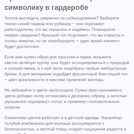
символику в гардеробе
Хотите выглядеть уверенно на собеседовании? Выберите
темно‑синий пиджак или рубашку – они подскажут
работодателю, что вы серьезны и надёжны. Планируете
первое свидание? Красный топ подскажет, что вы открыты и
полны энергии, но не переборщите – один яркий элемент
будет достаточно.
Если вам нужен образ для прогулки в парке, возьмите
светло‑зелёную куртку: она будет ассоциироваться с природой
и спокойствием, а к ней легко подобрать любые нейтральные
брюки. А для вечеринки подойдёт фиолетовый блестящий топ
– цвет креативности и мистики привлечёт взгляды.
Не забывайте о цвете аксессуаров. Сумка ярко‑оранжевого
цвета добавит нотку оптимизма к деловому образу, а золотые
украшения подчеркнут статус и привлекут положительные
энергии.
Символика цветов работает и в детской одежде. Например,
голубой комбинезон для малыша ассоциируется с
безопасностью, а желтый плащ создаёт ощущение радости и