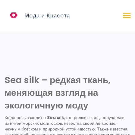
Sea silk – редкая ткань,
меняющая взгляд на
экологичную моду
Когда речь заходит о
Sea silk
,
это редкая ткань, получаемая
из нитей морских моллюсков, известна своей лёгкостью,
нежным блеском и природной устойчивостью
. Также известна
как
морской шелк
, она относится к
шелк
и часто упоминается в