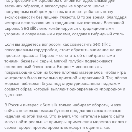
полупрозрачным эффектом становятся идеальными для
весенних образов, а аксессуары из морского шелка –
популярным выбором для тех, кто хочет добавить нотку
эксклюзивности без лишней тяжести. В то же время, благодаря
истории использования в традиционных костюмах Восточной
Европы, Sea silk легко комбинируется с
традиционными
узорами
и современными кроями, создавая гибридный стиль.
Если вы задаётесь вопросом, как совместить Sea silk с
повседневным гардеробом, стоит обратить внимание на два
простых правила. Первое – сочетать её с нейтральными
тонами: бежевый, серый, мягкий голубой подчёркивают
естественный блеск ткани. Второе – использовать
покрывающие слои из более плотных материалов, чтобы игра
контрастов была визуально приятной и практичной. Так, лёгкая
морская шёлковая блуза под структурированным пиджаком
создаст образ, который выглядит одновременно «природно» и
«делово».
В России интерес к Sea silk только набирает обороты, и уже
сейчас несколько омских бутиков предлагают эксклюзивные
изделия из этой ткани. Это значит, что читатели нашего сайта
могут найти реальные примеры применения морского шелка в
своем городе, протестировать комфорт и оценить, как