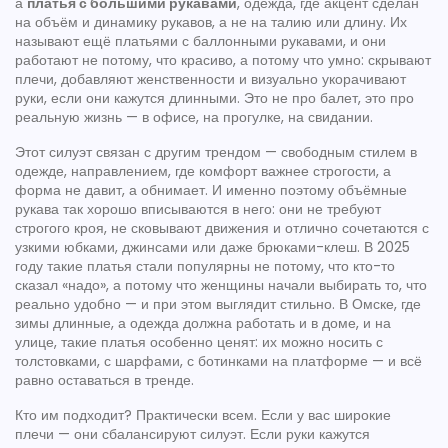
а
платья с большими рукавами
,
одежда, где акцент сделан
на объём и динамику рукавов, а не на талию или длину
. Их
называют ещё
платьями с баллонными рукавами
, и они
работают не потому, что красиво, а потому что умно: скрывают
плечи, добавляют женственности и визуально укорачивают
руки, если они кажутся длинными. Это не про балет, это про
реальную жизнь — в офисе, на прогулке, на свидании.
Этот силуэт связан с другим трендом —
свободным стилем в
одежде
,
направлением, где комфорт важнее строгости, а
форма не давит, а обнимает
. И именно поэтому
объёмные
рукава
так хорошо вписываются в него: они не требуют
строгого кроя, не сковывают движения и отлично сочетаются с
узкими юбками, джинсами или даже брюками-клеш. В 2025
году такие платья стали популярны не потому, что кто-то
сказал «надо», а потому что женщины начали выбирать то, что
реально удобно — и при этом выглядит стильно. В Омске, где
зимы длинные, а одежда должна работать и в доме, и на
улице, такие платья особенно ценят: их можно носить с
толстовками, с шарфами, с ботинками на платформе — и всё
равно оставаться в тренде.
Кто им подходит? Практически всем. Если у вас широкие
плечи — они сбалансируют силуэт. Если руки кажутся