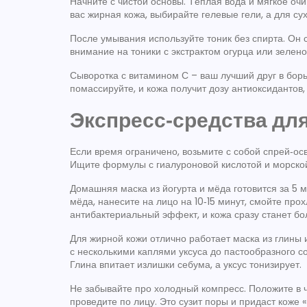
Начните с чистой основы. Тёплая вода и мягкое оч
вас жирная кожа, выбирайте гелевые гели, а для с
После умывания используйте тоник без спирта. Он 
внимание на тоники с экстрактом огурца или зелено
Сыворотка с витамином С – ваш лучший друг в борьб
помассируйте, и кожа получит дозу антиоксидантов,
Экспресс‑средства дл
Если время ограничено, возьмите с собой спрей‑осв
Ищите формулы с гиалуроновой кислотой и морской
Домашняя маска из йогурта и мёда готовится за 5 м
мёда, нанесите на лицо на 10‑15 минут, смойте прох
антибактериальный эффект, и кожа сразу станет бо
Для жирной кожи отлично работает маска из глины 
с несколькими каплями уксуса до пастообразного сос
Глина впитает излишки себума, а уксус тонизирует.
Не забывайте про холодный компресс. Положите в чи
проведите по лицу. Это сузит поры и придаст коже «