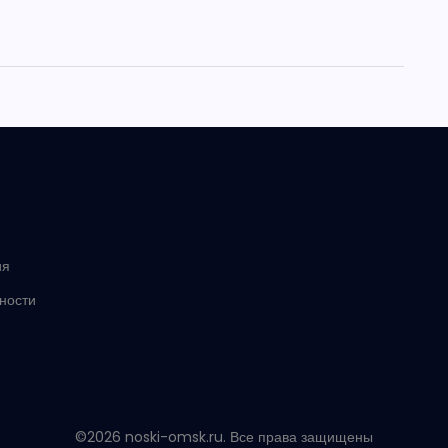
ия
ности
©2026 noski-omsk.ru. Все права защищены