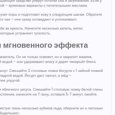
ищающее средство уберут остатки сна и загрязнения. Если у
ухой – кремовые варианты с питательными маслами.
сузит поры и подготовит кожу к следующим шагам. Обратите
го чая – они сразу охлаждают и успокаивают.
е за яркость. Нанесите несколько капель, мягко
 которые устраняют тусклость.
я мгновенного эффекта
ежитель. Он не только освежит, но и закрепит макияж.
 водой – они удерживают влагу и дарят «мокрый» блеск.
инут. Смешайте 2 столовые ложки йогурта с 1 чайной ложкой
ладной водой. Йогурт даст лактат, а мёд –
лее упругой.
и яблочного уксуса. Смешайте 1 столовую ложку белой глины
тояния, нанесите на Т‑зону, оставьте 5‑7 минут, смойте.
стую ткань несколько кубиков льда, оберните их и легонько
будильник».