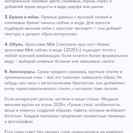
нейтральные базовые цвета (бежевый, серый, охра) и
добавляй яркие акценты в виде шарфа или шапки.
3. Брюки и юбки.
Прямые джинсы с высокой талией и
хлопковые брюки-чиносы сейчас в моде. Для яркости
подбирай женские юбки с принтом «вельвет» – они добавят
текстуру и делают образ интереснее.
4. Обувь.
Кроссовки Nike (смотрите наш пост «Какие
кроссовки Nike сейчас в моде (2025)») подходят почти к
любой осенней комбинации. Если хочется более формального
вида – выбирай кожаные ботинки или замшевые сапоги.
5. Аксессуары.
Сумки среднего размера, крупные платки и
оригинальные очки – всё это помогает завершить образ. Не
забудь про часы с металлическим браслетом; они добавляют
нотку «аристократического стиля», о котором тоже писали.
Если интересуют детали, загляни в наши статьи: «Модные
женские куртки на осень 2025», «Гранж стиль: особенности,
вещи и секреты создания образа», «Цвета, которые выбирают
богатые». Каждый материал предлагает конкретные примеры
и фотографии.
Еще один совет без лишних слов: ориентируйся на комфорт.