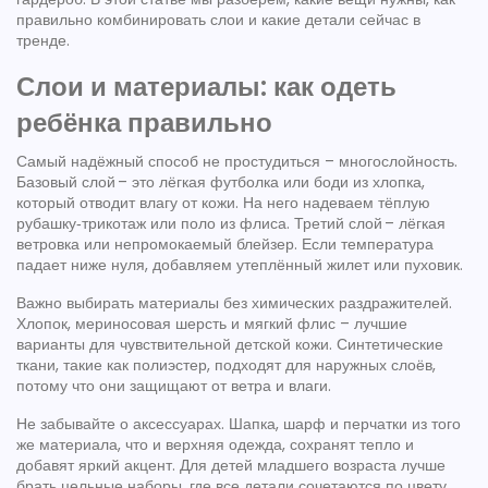
правильно комбинировать слои и какие детали сейчас в
тренде.
Слои и материалы: как одеть
ребёнка правильно
Самый надёжный способ не простудиться – многослойность.
Базовый слой – это лёгкая футболка или боди из хлопка,
который отводит влагу от кожи. На него надеваем тёплую
рубашку‑трикотаж или поло из флиса. Третий слой – лёгкая
ветровка или непромокаемый блейзер. Если температура
падает ниже нуля, добавляем утеплённый жилет или пуховик.
Важно выбирать материалы без химических раздражителей.
Хлопок, мериносовая шерсть и мягкий флис – лучшие
варианты для чувствительной детской кожи. Синтетические
ткани, такие как полиэстер, подходят для наружных слоёв,
потому что они защищают от ветра и влаги.
Не забывайте о аксессуарах. Шапка, шарф и перчатки из того
же материала, что и верхняя одежда, сохранят тепло и
добавят яркий акцент. Для детей младшего возраста лучше
брать цельные наборы, где все детали сочетаются по цвету.