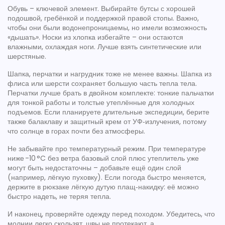
Обувь – ключевой элемент. Выбирайте бутсы с хорошей
подошвой, гребёнкой и поддержкой правой стопы. Важно,
чтобы они были водонепроницаемы, но имели возможность
«дышать». Носки из хлопка избегайте – они остаются
влажными, охлаждая ноги. Лучше взять синтетические или
шерстяные.
Шапка, перчатки и нагрудник тоже не менее важны. Шапка из
флиса или шерсти сохраняет большую часть тепла тела.
Перчатки лучше брать в двойном комплекте: тонкие пальчатки
для тонкой работы и толстые утеплённые для холодных
подъемов. Если планируете длительные экспедиции, берите
также балаклаву и защитный крем от УФ‑излучения, потому
что солнце в горах почти без атмосферы.
Не забывайте про температурный режим. При температуре
ниже -10 °C без ветра базовый слой плюс утеплитель уже
могут быть недостаточны – добавьте ещё один слой
(например, лёгкую пуховку). Если погода быстро меняется,
держите в рюкзаке лёгкую дутую плащ‑накидку: её можно
быстро надеть, не теряя тепла.
И наконец, проверяйте одежду перед походом. Убедитесь, что
молнии легко скользят, швы не протекают, а