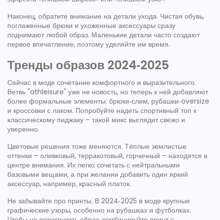
Наконец, обратите внимание на детали ухода. Чистая обувь,
поглаженные брюки и ухоженные аксессуары сразу
поднимают любой образ. Маленькие детали часто создают
первое впечатление, поэтому уделяйте им время.
Тренды образов 2024‑2025
Сейчас в моде сочетание комфортного и выразительного.
Ветвь "athleisure" уже не новость, но теперь к ней добавляют
более формальные элементы: брюки‑слим, рубашки‑oversize
и кроссовки с лаком. Попробуйте надеть спортивный топ к
классическому пиджаку – такой микс выглядит свежо и
уверенно.
Цветовые решения тоже меняются. Тёплые землистые
оттенки – оливковый, терракотовый, горчичный – находятся в
центре внимания. Их легко сочетать с нейтральными
базовыми вещами, а при желании добавить один яркий
аксессуар, например, красный платок.
Не забывайте про принты. В 2024‑2025 в моде крупные
графические узоры, особенно на рубашках и футболках.
Чтобы не перегрузить образ, комбинируйте принт с