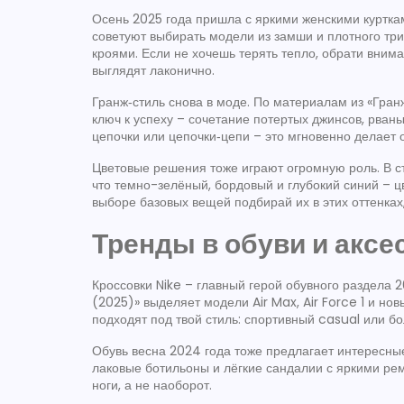
Осень 2025 года пришла с яркими женскими курткам
советуют выбирать модели из замши и плотного тр
кроями. Если не хочешь терять тепло, обрати вним
выглядят лаконично.
Гранж‑стиль снова в моде. По материалам из «Гранж
ключ к успеху – сочетание потертых джинсов, рван
цепочки или цепочки‑цепи – это мгновенно делает 
Цветовые решения тоже играют огромную роль. В ст
что темно-зелёный, бордовый и глубокий синий – цв
выборе базовых вещей подбирай их в этих оттенках
Тренды в обуви и аксе
Кроссовки Nike – главный герой обувного раздела 2
(2025)» выделяет модели Air Max, Air Force 1 и но
подходят под твой стиль: спортивный casual или бо
Обувь весна 2024 года тоже предлагает интересн
лаковые ботильоны и лёгкие сандалии с яркими ре
ноги, а не наоборот.