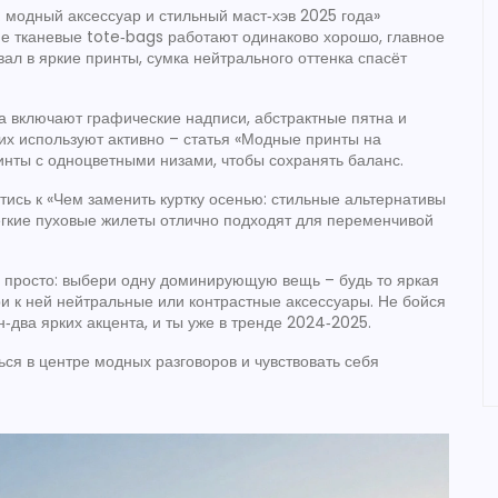
: модный аксессуар и стильный маст‑хэв 2025 года»
ие тканевые tote‑bags работают одинаково хорошо, главное
ал в яркие принты, сумка нейтрального оттенка спасёт
а включают графические надписи, абстрактные пятна и
их используют активно – статья «Модные принты на
инты с одноцветными низами, чтобы сохранять баланс.
тись к «Чем заменить куртку осенью: стильные альтернативы
ёгкие пуховые жилеты отлично подходят для переменчивой
аз просто: выбери одну доминирующую вещь – будь то яркая
ри к ней нейтральные или контрастные аксессуары. Не бойся
‑два ярких акцента, и ты уже в тренде 2024‑2025.
ся в центре модных разговоров и чувствовать себя