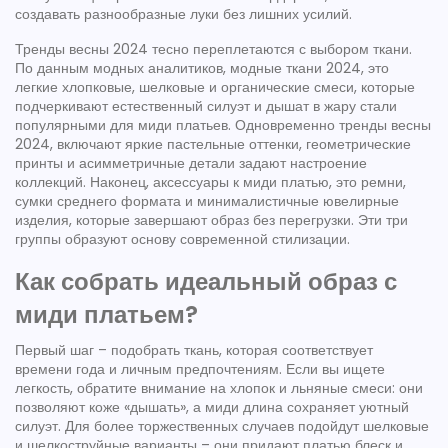
создавать разнообразные луки без лишних усилий.
Тренды весны 2024 тесно переплетаются с выбором ткани.
По данным модных аналитиков,
модные ткани 2024
,
это
легкие хлопковые, шелковые и органические смеси, которые
подчеркивают естественный силуэт и дышат в жару
стали
популярными для миди платьев. Одновременно
тренды весны
2024
,
включают яркие пастельные оттенки, геометрические
принты и асимметричные детали
задают настроение
коллекций. Наконец,
аксессуары к миди платью
,
это ремни,
сумки среднего формата и минималистичные ювелирные
изделия, которые завершают образ без перегрузки
. Эти три
группы образуют основу современной стилизации.
Как собрать идеальный образ с
миди платьем?
Первый шаг – подобрать ткань, которая соответствует
времени года и личным предпочтениям. Если вы ищете
легкость, обратите внимание на хлопок и льняные смеси: они
позволяют коже «дышать», а миди длина сохраняет уютный
силуэт. Для более торжественных случаев подойдут шелковые
и шелкоструйные варианты – они придают платью блеск и