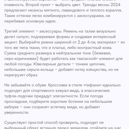
плавность. Второй пункт – выбрать цвет. Тренды весны 2024
предлагают нюансы мятного, лавандового и теплого коралла.
Такие оттенки легко комбинируются с аксессуарами, не
перебивая основную идею.
Третий элемент – аксессуары. Ремень на талии визуально
делит силуэт, подчеркивая формы и создавая интересный
акцент. Выбирайте ремни шириной от 2 до 4 см, материал – из
того же типа ткани, что и платье, либо контрастный кожа.
Сумка среднего размера в нейтральном тоне (бежевая,
серо‑коричневая) будет работать как «запасной» элемент для
любой погоды. Ювелирные детали – тонкие цепочки,
небольшие серьги‑кольца – добавят нотку изящества, но не
перегрузят образ.
Не забывайте о обуви. Кроссовки в стиле «тифани» идеально
подходят для спортивного кэжуал‑вида, а классические
туфли‑лодочки придадут элегантности. Если погода
прохладная, подберите короткие ботинки на небольшом
каблуке – они сохранят эстетику миди, но добавят
уверенности.
Существует простой способ проверить, подходит ли
выбранный образ: встаньте перед зеркалом, отойдите на шаг