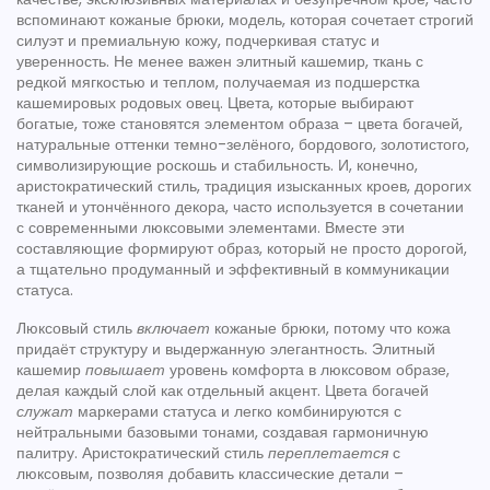
вспоминают
кожаные брюки
,
модель, которая сочетает строгий
силуэт и премиальную кожу, подчеркивая статус и
уверенность
. Не менее важен
элитный кашемир
,
ткань с
редкой мягкостью и теплом, получаемая из подшерстка
кашемировых родовых овец
. Цвета, которые выбирают
богатые, тоже становятся элементом образа –
цвета богачей
,
натуральные оттенки темно-зелёного, бордового, золотистого,
символизирующие роскошь и стабильность
. И, конечно,
аристократический стиль
,
традиция изысканных кроев, дорогих
тканей и утончённого декора, часто используется в сочетании
с современными люксовыми элементами
. Вместе эти
составляющие формируют образ, который не просто дорогой,
а тщательно продуманный и эффективный в коммуникации
статуса.
Люксовый стиль
включает
кожаные брюки, потому что кожа
придаёт структуру и выдержанную элегантность. Элитный
кашемир
повышает
уровень комфорта в люксовом образе,
делая каждый слой как отдельный акцент. Цвета богачей
служат
маркерами статуса и легко комбинируются с
нейтральными базовыми тонами, создавая гармоничную
палитру. Аристократический стиль
переплетается
с
люксовым, позволяя добавить классические детали –