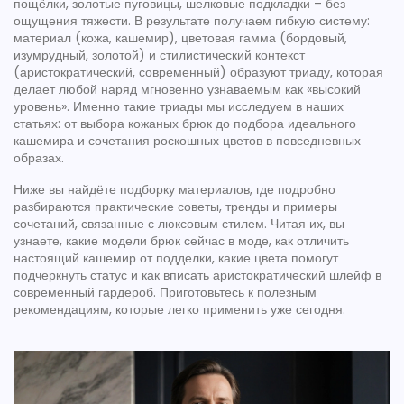
пощёлки, золотые пуговицы, шелковые подкладки – без
ощущения тяжести. В результате получаем гибкую систему:
материал (кожа, кашемир), цветовая гамма (бордовый,
изумрудный, золотой) и стилистический контекст
(аристократический, современный) образуют триаду, которая
делает любой наряд мгновенно узнаваемым как «высокий
уровень». Именно такие триады мы исследуем в наших
статьях: от выбора кожаных брюк до подбора идеального
кашемира и сочетания роскошных цветов в повседневных
образах.
Ниже вы найдёте подборку материалов, где подробно
разбираются практические советы, тренды и примеры
сочетаний, связанные с люксовым стилем. Читая их, вы
узнаете, какие модели брюк сейчас в моде, как отличить
настоящий кашемир от подделки, какие цвета помогут
подчеркнуть статус и как вписать аристократический шлейф в
современный гардероб. Приготовьтесь к полезным
рекомендациям, которые легко применить уже сегодня.