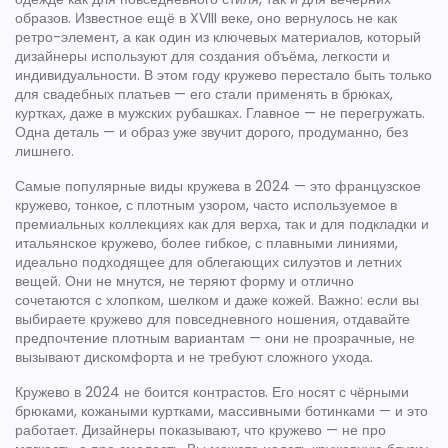
образов
. Известное ещё в XVIII веке, оно вернулось не как
ретро-элемент, а как один из ключевых материалов, который
дизайнеры используют для создания объёма, легкости и
индивидуальности.
В этом году кружево перестало быть только
для свадебных платьев — его стали применять в брюках,
куртках, даже в мужских рубашках. Главное — не перегружать.
Одна деталь — и образ уже звучит дорого, продуманно, без
лишнего.
Самые популярные виды кружева в 2024 — это
французское
кружево
,
тонкое, с плотным узором, часто используемое в
премиальных коллекциях как для верха, так и для подкладки
и
итальянское кружево
,
более гибкое, с плавными линиями,
идеально подходящее для облегающих силуэтов и летних
вещей
. Они не мнутся, не теряют форму и отлично
сочетаются с хлопком, шелком и даже кожей. Важно: если вы
выбираете кружево для повседневного ношения, отдавайте
предпочтение плотным вариантам — они не прозрачные, не
вызывают дискомфорта и не требуют сложного ухода.
Кружево в 2024 не боится контрастов. Его носят с чёрными
брюками, кожаными куртками, массивными ботинками — и это
работает. Дизайнеры показывают, что кружево — не про