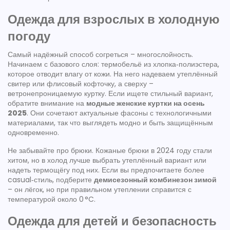
Одежда для взрослых в холодную
погоду
Самый надёжный способ согреться – многослойность.
Начинаем с базового слоя: термобельё из хлопка‑полиэстера,
которое отводит влагу от кожи. На него надеваем утеплённый
свитер или флисовый кофточку, а сверху –
ветронепроницаемую куртку. Если ищете стильный вариант,
обратите внимание на
модные женские куртки на осень
2025
. Они сочетают актуальные фасоны с технологичными
материалами, так что выглядеть модно и быть защищённым
одновременно.
Не забывайте про брюки. Кожаные брюки в 2024 году стали
хитом, но в холод лучше выбрать утеплённый вариант или
надеть термощёгу под них. Если вы предпочитаете более
casual‑стиль, подберите
демисезонный комбинезон зимой
– он лёгок, но при правильном утеплении справится с
температурой около 0 °C.
Одежда для детей и безопасность