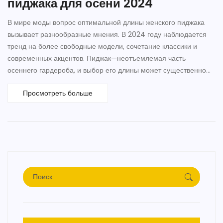
пиджака для осени 2024
В мире моды вопрос оптимальной длины женского пиджака
вызывает разнообразные мнения. В 2024 году наблюдается
тренд на более свободные модели, сочетание классики и
современных акцентов. Пиджак—неотъемлемая часть
осеннего гардероба, и выбор его длины может существенно
повлиять на общий образ. В статье рассмотрены советы
Просмотреть больше
стилистов и фэшн-экспертов по выбору идеальной длины
пиджака, чтобы подчеркнуть свой стиль и уверенность.