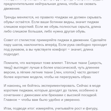
предпочтительнее нейтральная длина, чтобы не сковать
движение.
Тренды меняются, но правило «пиджак не должен скрывать
обувь» остаётся. Если ваши ботинки видны, значит пиджак
слишком короткий. Если же обувь полностью скрыта, длина
либо слишком большая, либо нужна другая обувь.
Совет от стилистов: примеряйте пиджак в движении. Сделайте
пару шагов, наклонитесь вперёд. Если рука свободно проходит
под рукавом, а вы чувствуете комфорт – значит, длина
подходит.
Помните, что материал тоже влияет. Тёплые ткани (шерсть,
твид) выглядят лучше в более классической, чуть длиннее
версии, а лёгкие летние ткани (лен, хлопок) часто делают
более короткие модели, чтобы не перегружать образ.
И наконец, не бойтесь экспериментировать. Сейчас в моде
короткие пиджаки, которые доходят до талии, особенно в
сочетании с джинсами или брюками с высокой посадкой.
Главное – чтобы вам было удобно и уверенно.
Итак, подводя итог: измеряйте, учитывайте рост и фигуру,