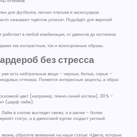
пы оттенков:
лен для футболок, летних платьев и аксессуаров.
часто называют «цветом успеха». Подойдёт для верхней
я работает в любой комбинации, от джинсов до костюмов.
здавая как контрастные, так и монохромные образы.
гардероб без стресса
с уже есть нейтральные вещи – черные, белые, серые –
рендовых оттенках. Появятся интересные акценты, а образ
 основной цвет (например, темно‑синий костюм), 30 % –
ент (шарф лайм).
 Лайм в хлопке выглядит свежо, а в шелке – более
ркнёт статус, а в джинсовой куртке создаст уютный
й жизни, обратите внимание на наши статьи: «Цвета, которые