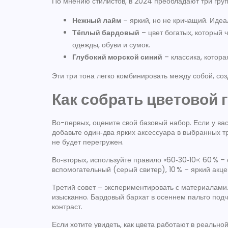
По мнению стилистов, в 2024 преобладают три груп
Нежный лайм
– яркий, но не кричащий. Идеа
Тёплый бардовый
– цвет богатых, который 
одежды, обуви и сумок.
Глубокий морской синий
– классика, котора
Эти три тона легко комбинировать между собой, со
Как собрать цветовой 
Во-первых, оцените свой базовый набор. Если у ва
добавьте один‑два ярких аксессуара в выбранных т
не будет перегружен.
Во‑вторых, используйте правило «60‑30‑10»: 60 % –
вспомогательный (серый свитер), 10 % – яркий акц
Третий совет – экспериментировать с материалами.
изысканно. Бардовый бархат в осеннем пальто подче
контраст.
Если хотите увидеть, как цвета работают в реально