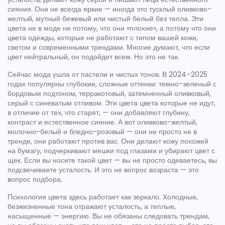
сияния
. Они не всегда яркие — иногда это тусклый оливково-
желтый, мутный бежевый или чистый белый без тепла
. Эти
цвета не в моде не потому, что они «плохие», а потому что они
цвета одежды
,
которые не работают с типом вашей кожи,
светом и современными трендами
. Многие думают, что если
цвет нейтральный, он подойдет всем. Но это не так.
Сейчас мода ушла от пастели и чистых тонов. В 2024–2025
годах популярны глубокие, сложные оттенки: темно-зеленый с
бордовым подтоном, терракотовый, затемненный оливковый,
серый с синеватым отливом. Эти цвета
цвета которые не идут
,
в отличие от тех, что старят, — они добавляют глубину,
контраст и естественное сияние
. А вот оливково-желтый,
молочно-белый и бледно-розовый — они не просто не в
тренде, они работают против вас. Они делают кожу похожей
на бумагу, подчеркивают мешки под глазами и убирают цвет с
щек. Если вы носите такой цвет — вы не просто одеваетесь, вы
подсвечиваете усталость. И это не вопрос возраста — это
вопрос подбора.
Психология цвета здесь работает как зеркало. Холодные,
безжизненные тона отражают усталость, а теплые,
насыщенные — энергию. Вы не обязаны следовать трендам,