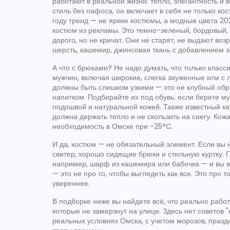
работают в реальной жизни: тепло, элегантность и 
стиль без пафоса
, он включает в себя не только ко
году тренд — не яркие костюмы, а
модные цвета 20
костюм из рекламы
. Это темно-зеленый, бордовый,
дорого, но не кричат. Они не старят, не выдают во
шерсть, кашемир, джинсовая ткань с добавлением э
А что с брюками? Не надо думать, что только класс
мужчин
,
включая широкие, слегка зауженные или с 
должны быть слишком узкими — это не клубный обра
напитком. Подбирайте их под обувь: если берете
му
подошвой и натуральной кожей
. Также известный к
должна держать тепло и не скользить на снегу. Кож
необходимость в Омске при -25°C.
И да, костюм — не обязательный элемент. Если вы
свитер, хорошо сидящие брюки и стильную куртку. 
например, шарф из кашемира или бабочка — и вы вы
— это не про то, чтобы выглядеть как все. Это про т
увереннее.
В подборке ниже вы найдете всё, что реально работа
которые не замерзнут на улице. Здесь нет советов "
реальных условиях Омска, с учетом морозов, праз