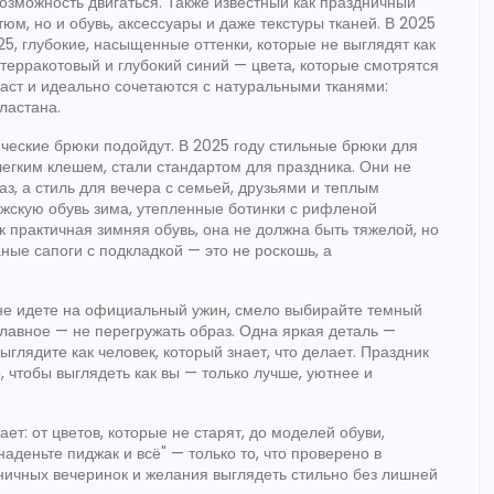
возможность двигаться
. Также известный как
праздничный
стюм, но и обувь, аксессуары и даже текстуры тканей. В 2025
25
,
глубокие, насыщенные оттенки, которые не выглядят как
 терракотовый и глубокий синий — цвета, которые смотрятся
зраст и идеально сочетаются с натуральными тканями:
ластана.
ические брюки подойдут. В 2025 году
стильные брюки для
легким клешем, стали стандартом для праздника
. Они не
з, а стиль для вечера с семьей, друзьями и теплым
жскую обувь зима
,
утепленные ботинки с рифленой
ак
практичная зимняя обувь
, она не должна быть тяжелой, но
аные сапоги с подкладкой — это не роскошь, а
 не идете на официальный ужин, смело выбирайте темный
Главное — не перегружать образ. Одна яркая деталь —
глядите как человек, который знает, что делает. Праздник
о, чтобы выглядеть как вы — только лучше, уютнее и
ет: от цветов, которые не старят, до моделей обуви,
наденьте пиджак и всё" — только то, что проверено в
дничных вечеринок и желания выглядеть стильно без лишней