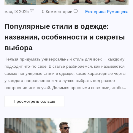
мая, 13 2025
0 Комментарии
Екатерина Румянцева
Популярные стили в одежде:
названия, особенности и секреты
выбора
Нельзя придумать универсальный стиль для всех — каждому
подходит что-то своё. В статье разбираемся, как называются
самые популярные стили в одежде, какие характерные черты
у каждого направления и что лучше выбрать под разное
настроение или случай. Делимся простыми советами, чтобы
легко отличать кэжуал от классики, а спорт от гранжа.
Просмотреть больше
Поговорим о том, как сочетать тренды и находить свой
собственный look. Читателю будет проще выбирать вещи и
создавать гардероб, если знать основы стиля.