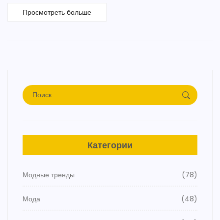
как джинсы, футболки и обутая обувь, а также даются советы
Просмотреть больше
по выбору аксессуаров. Мы обсудим особенности различных
тканей и подходящие цветовые сочетания на 2024 год.
Практичность casual стиля делает его особенно популярным
среди мужчин всех возрастов.
Категории
Модные тренды
(78)
Мода
(48)