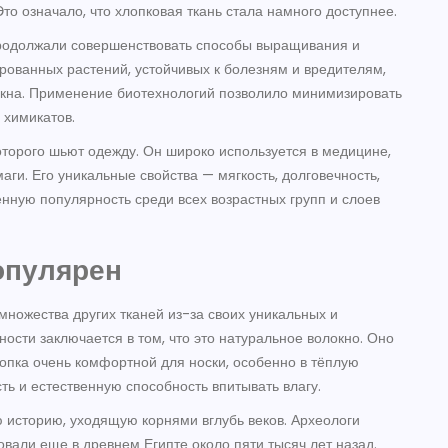
о означало, что хлопковая ткань стала намного доступнее.
продолжали совершенствовать способы выращивания и
рованных растений, устойчивых к болезням и вредителям,
окна. Применение биотехнологий позволило минимизировать
 химикатов.
которого шьют одежду. Он широко используется в медицине,
аги. Его уникальные свойства — мягкость, долговечность,
ную популярность среди всех возрастных групп и слоев
популярен
ножества других тканей из-за своих уникальных и
ости заключается в том, что это натуральное волокно. Оно
лопка очень комфортной для носки, особенно в тёплую
ть и естественную способность впитывать влагу.
 историю, уходящую корнями вглубь веков. Археологи
овали еще в древнем Египте около пяти тысяч лет назад.