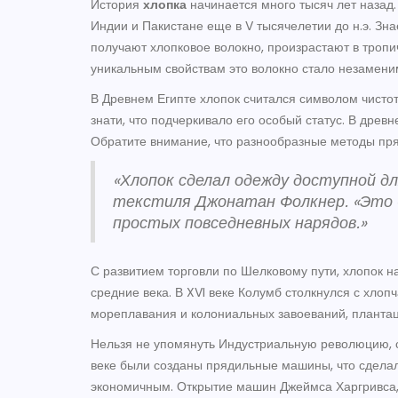
История
хлопка
начинается много тысяч лет назад.
Индии и Пакистане еще в V тысячелетии до н.э. Зна
получают хлопковое волокно, произрастают в тропи
уникальным свойствам это волокно стало незамени
В Древнем Египте хлопок считался символом чисто
знати, что подчеркивало его особый статус. В древ
Обратите внимание, что разнообразные методы пряд
«Хлопок сделал одежду доступной д
текстиля Джонатан Фолкнер. «Это 
простых повседневных нарядов.»
С развитием торговли по Шелковому пути, хлопок н
средние века. В XVI веке Колумб столкнулся с хло
мореплавания и колониальных завоеваний, плантаци
Нельзя не упомянуть Индустриальную революцию, с 
веке были созданы прядильные машины, что сделал
экономичным. Открытие машин Джеймса Харгривса,