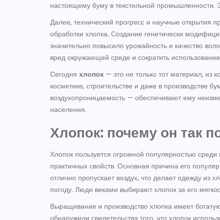
настоящему буму в текстильной промышленности. Эт
Далее, технический прогресс и научные открытия 
обработки хлопка. Создание генетически модифици
значительно повысило урожайность и качество вол
вред окружающей среде и сократить использование
Сегодня
хлопок
— это не только тот материал, из 
косметике, строительстве и даже в производстве бум
воздухопроницаемость — обеспечивают ему неизмен
населения.
Хлопок: почему он так 
Хлопок пользуется огромной популярностью среди м
практичных свойств. Основная причина его популярн
отлично пропускает воздух, что делает одежду из х
погоду. Люди веками выбирают хлопок за его мягкос
Выращивание и производство хлопка имеет богатую
обнаружили свидетельства того, что хлопок использ