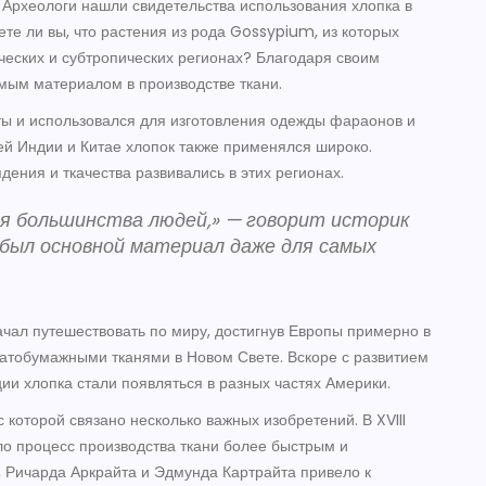
 Археологи нашли свидетельства использования хлопка в
ете ли вы, что растения из рода Gossypium, из которых
ческих и субтропических регионах? Благодаря своим
мым материалом в производстве ткани.
ты и использовался для изготовления одежды фараонов и
ней Индии и Китае хлопок также применялся широко.
ения и ткачества развивались в этих регионах.
ля большинства людей,» — говорит историк
был основной материал даже для самых
ачал путешествовать по миру, достигнув Европы примерно в
пчатобумажными тканями в Новом Свете. Вскоре с развитием
и хлопка стали появляться в разных частях Америки.
которой связано несколько важных изобретений. В XVIII
о процесс производства ткани более быстрым и
 Ричарда Аркрайта и Эдмунда Картрайта привело к