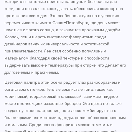
материалы не только приятны на ощупь и безопасны для
кожи, но и позволяют коже дышать, обеспечивая комфорт на
протяжении всего дня. Это особенно актуально в условиях
переменчивого климата Санкт-Петербурга, где день может
начаться с яркого солнца, а закончится проливным дождём.
Хлопок, лен и шерсть выступают фаворитами среди
дизайнеров ввиду их универсальности и эстетической
привлекательности. Лен стал особенно популярным
материалом благодаря своей текстуре и способности
выдерживать высокие температуры при стирке, что делает его
долговечным и практичным.
Цветовая палитра этой осени радует глаз разнообразием и
богатством оттенков. Теплые землистые тона, такие как
коричневый, терракотовый и оливковый, занимают видное
место в коллекциях известных брендов. Эти цвета не только
создают уютное настроение, но и легко комбинируются с
более яркими элементами одежды, делая образ законченным
и стильным. Среди новых фаворитов можно отметить и
бирюзовый – он добавляет яркости и свежести в осенний