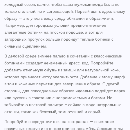
холодный сезон, важно, чтобы ваша
мужская мода
была не
только стильной, но и согревающей. Первый шаг к идеальному
образу — это учесть вашу среду обитания и образ жизни.
Например, для городских условий предпочтительнее
элегантные ботинки на плоской подошве, а вот для
загородных прогулок больше подойдут теплые ботинки с
сильным сцеплением.
В деловой среде зимнее пальто в сочетании с классическими
ботинками создадут неизменный дресс-код. Попробуйте
добавить
стильную обувь
из замши или натуральной кожи,
которая привнесет нотку элегантности. Добавьте к этому шарф
в тон и кожаные перчатки для завершения образа. С другой
стороны, для повседневных образов идеально подойдет парка
или пуховик в сочетании с непромокаемыми ботами. Не
забывайте о цветовой палитре – сейчас в моде натуральные
оттенки, такие как бежевый, темно-синий и серый.
Попробуйте сосредоточиться на контрастах — сочетание
различных текстур и оттенков оживит ансамбль. Дерзкие кеды