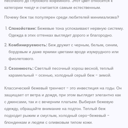
песочного до глубокого кофейного. Этот цвет относится к
категории «нюд» и считается самым естественным.
Почему беж так популярен среди любителей минимализма?
Спокойствие:
Бежевые тона успокаивают нервную систему.
Одежда в этих оттенках выглядит дорого и благородно.
Комбинируемость:
Беж дружит с черным, белым, синим,
бордовым и даже яркими цветами вроде изумрудного или
фиолетового.
Сезонность:
Светлый песочный хорош весной, теплый
карамельный - осенью, холодный серый беж - зимой.
Классический бежевый тренчкот - это инвестиция на годы. Он
защищает от ветра и дождя, при этом выглядит элегантно как
с джинсами, так и с вечерним платьем. Выбирая бежевую
одежду, обращайте внимание на подтон. Теплый беж
подходит рыжим и смуглым, холодный серо-бежевый -
блондинкам и людям с оливковым типом кожи.