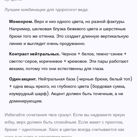
Лучшие комбинации для «дорогого» вида:
Монохром.
Верх и низ одного цвета, но разной фактуры.
Например, шелковая блузка бежевого цвета и шерстяные
брюки того же оттенка. Это создает длинную вертикальную
линию и выглядит очень продуманно.
Контраст нейтральных.
Черное + белое, темно-синее +
светло-серое, коричневое + кремовое. Эти пары работают
веками, потому что они естественны для глаза.
Один акцент.
Нейтральная база (черные брюки, белый топ)
+ одна вещь яркого, но глубокого цвета (бордовая сумка,
изумрудный шарф). Акцент должен быть точечным, а не
доминирующим.
Избегайте сочетания «все сразу». Если вы надеваете яркую
юбку, верх должен быть спокойным. Если жакет с принтом,
брюки - однотонные. Хаос в цветах всегда считывается как
хаос в мыслях и отсутствии вкуса.