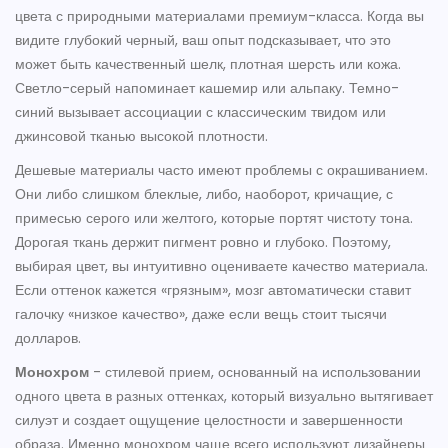
цвета с природными материалами премиум-класса. Когда вы
видите глубокий черный, ваш опыт подсказывает, что это
может быть качественный шелк, плотная шерсть или кожа.
Светло-серый напоминает кашемир или альпаку. Темно-
синий вызывает ассоциации с классическим твидом или
джинсовой тканью высокой плотности.
Дешевые материалы часто имеют проблемы с окрашиванием.
Они либо слишком блеклые, либо, наоборот, кричащие, с
примесью серого или желтого, которые портят чистоту тона.
Дорогая ткань держит пигмент ровно и глубоко. Поэтому,
выбирая цвет, вы интуитивно оцениваете качество материала.
Если оттенок кажется «грязным», мозг автоматически ставит
галочку «низкое качество», даже если вещь стоит тысячи
долларов.
Монохром
-
стилевой прием, основанный на использовании
одного цвета в разных оттенках, который визуально вытягивает
силуэт и создает ощущение целостности и завершенности
образа
. Именно монохром чаще всего используют дизайнеры