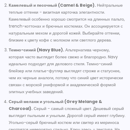
Камелевый и песочный (Camel & Beige).
Нейтральные
теплые оттенки - визитная карточка элегантности.
Камелевый особенно хорошо смотрится на длинных пальто,
trench-коттонах и брючных костюмах. Он ассоциируется с
натуральным мехом и дорогой кожей. Выбирайте оттенки,
близкие к цвету кофе с молоком или светлого дерева.
Темно-синий (Navy Blue).
Альтернатива черному,
которая часто выглядит более свежо и благородно. Navy
идеально подходит для делового стиля. Темно-синий
блейзер или платье-футляр выглядят строже и статуснее,
чем их черные аналоги, потому что синий цвет исторически
связан с морской униформой и академической формой
элитных учебных заведений.
Серый меланж и угольный (Grey Melange &
Charcoal).
Серый - самый сложный цвет. Дешевый серый
выглядит пыльным и унылым. Дорогой серый имеет глубину.
Угольно-серый брючный костюм или свитер из мериноса
смотрятся невероятно стильно. Ключ здесь - текстура. На