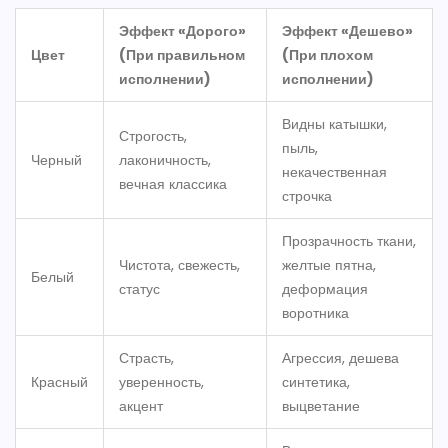
Эффект «Дорого»
Эффект «Дешево»
Цвет
(При правильном
(При плохом
исполнении)
исполнении)
Видны катышки,
Строгость,
пыль,
Черный
лаконичность,
некачественная
вечная классика
строчка
Прозрачность ткани,
Чистота, свежесть,
желтые пятна,
Белый
статус
деформация
воротника
Страсть,
Агрессия, дешева
Красный
уверенность,
синтетика,
акцент
выцветание