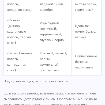
волосы,
ледяной синий,
чистый белый,
холодная кожа)
серебро
коричневый
«Осень»
Изумрудный,
(рыжие/
Ядовито-
горчичный,
каштановые
яркие, белые,
терракотовый,
волосы, теплая
черные
глубокий бордо
кожа)
«Зима» (темные
Красный, черный,
Припыленные,
волосы,
белый,
бежевые,
контрастная
изумрудный,
пастельные
кожа)
фиолетовый
Подбор цвета одежды по типу внешности
Если вы сомневаетесь, возьмите зеркало и примерьте ткань
выбранного цвета рядом с лицом. Обратите внимание на то,
как меняется цвет лица: становится ли он свежее или,