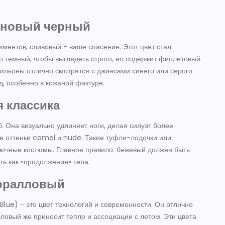
 новый черный
риментов, сливовый - ваше спасение. Этот цвет стал
о темный, чтобы выглядеть строго, но содержит фиолетовый
тильоны отлично смотрятся с джинсами синего или серого
, особенно в кожаной фактуре.
 классика
. Она визуально удлиняет ноги, делая силуэт более
е оттенки camel и nude. Такие туфли-лодочки или
рючные костюмы. Главное правило: бежевый должен быть
ть как «продолжение» тела.
коралловый
 Blue) - это цвет технологий и современности. Он отлично
ловый же приносит тепло и ассоциации с летом. Эти цвета