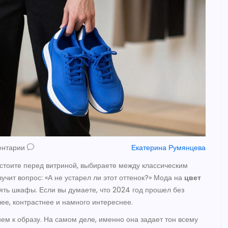
ентарии
Екатерина Румянцева
 стоите перед витриной, выбираете между классическим
учит вопрос: «А не устарел ли этот оттенок?» Мода на
цвет
ть шкафы. Если вы думаете, что 2024 год прошел без
ее, контрастнее и намного интереснее.
м к образу. На самом деле, именно она задает тон всему