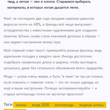
твид, а летом — лен и хлопок. Стараемся выбирать
материалы, в которых ногам дышится легко.
Факт: за последние два года продажи широких джинсов
выросли почти на 48%, а бренды всё чаще выпускают
сотрудничества с известными художниками для создания
принтов. Штаны снова стали ключевой деталью в образе —
они задают настроение всему луку.
Мой главный совет прост: примеряйте разные фасоны, ведь
идеальная посадка у каждого своя. Иногда достаточно
подобрать правильную длину и ширину, чтобы выглядеть
актуально, даже без тотального обновления всего гардероба.
Мода — штука очень живая, и быть “в теме” не так уж сложно,
если помнить о главном: стиль — это не только одежда, но
ещё и ваше настроение. Почаще экспериментируйте — и
старые антитренды точно не застигнут врасплох!
Теги:
штаны
мода 2025
антитренды
модные штаны