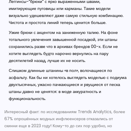
Леггинсы-“брюки” с ярко выраженными швами,
имитирующие пуговицы или карманы. Такие модели
визуально удешевляют даже самую стильную комбинацию.
Чистота и простота линий теперь ценится больше.
Узкие брюки с акцентом на заниженную талию. На фоне
тотального увлечения завышенной посадкой, эти штаны
сохранились разве что в архивах брендов 00-х. Если не
хотите выглядеть будто нарочно вернулись на пару
десятилетий назад, лучше их не носить.
Слишком длинные штанины «в пол», волочащиеся по
асфальту. Как бы ни хотелось выглядеть моделью с подиума
двухтысячных, ужасно пачкающиеся и рвущиеся от песка
штаны давно не ценятся: в моде аккуратность и
функциональность.
Интересный факт: по исследованиям Trends Analytics, более
67% опрошённых модных инфлюенсеров отказались от
скинни еще в 2023 году! Кому-то до сих пор удобно, но