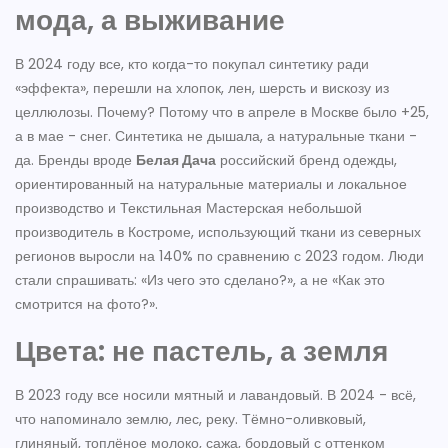
мода, а выживание
В 2024 году все, кто когда-то покупал синтетику ради
«эффекта», перешли на хлопок, лен, шерсть и вискозу из
целлюлозы. Почему? Потому что в апреле в Москве было +25,
а в мае - снег. Синтетика не дышала, а натуральные ткани -
да. Бренды вроде
Белая Дача
российский бренд одежды,
ориентированный на натуральные материалы и локальное
производство
и
Текстильная Мастерская
небольшой
производитель в Костроме, использующий ткани из северных
регионов
выросли на 140% по сравнению с 2023 годом. Люди
стали спрашивать: «Из чего это сделано?», а не «Как это
смотрится на фото?».
Цвета: не пастель, а земля
В 2023 году все носили мятный и лавандовый. В 2024 - всё,
что напоминало землю, лес, реку. Тёмно-оливковый,
глиняный, топлёное молоко, сажа, бордовый с оттенком