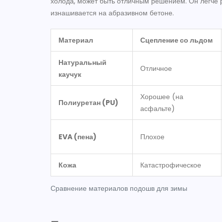
холода, может быть отличным решением. Он легче 
изнашивается на абразивном бетоне.
Материал
Сцепление со льдом
Натуральный
Отличное
каучук
Хорошее (на
Полиуретан (PU)
асфальте)
EVA (пена)
Плохое
Кожа
Катастрофическое
Сравнение материалов подошв для зимы