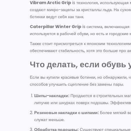
Vibram Arctic Grip
is
технология, использующая 
создают микро-зацепы за кристаллы льда. На сухом
ботинки ведут себя как танк.
Caterpillar Winter Grip
is
система, включающая 
используется в рабочей обуви, но есть и городские 
Также стоит присмотреться к японским технология
обеспечивают стабильность, хотя это больше про а
Что делать, если обувь 
Если вы купили красивые ботинки, но обнаружили, ч
способов улучшить сцепление без замены пары.
Шипы-накладки:
Продаются в строительных мага
липучке или шнурках поверх подошвы. Эффективн
Резиновые накладки с шипами:
Более мягкий ва
служат меньше.
Обработка подошвы:
Существуют специальные 