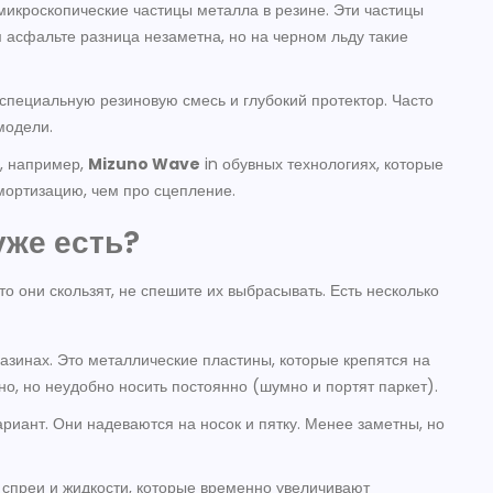
микроскопические частицы металла в резине
. Эти частицы
 асфальте разница незаметна, но на черном льду такие
специальную резиновую смесь и глубокий протектор
. Часто
модели.
м, например,
Mizuno Wave
in
обувных технологиях
, которые
мортизацию, чем про сцепление.
уже есть?
то они скользят, не спешите их выбрасывать. Есть несколько
зинах. Это металлические пластины, которые крепятся на
о, но неудобно носить постоянно (шумно и портят паркет).
риант. Они надеваются на носок и пятку. Менее заметны, но
спреи и жидкости, которые временно увеличивают