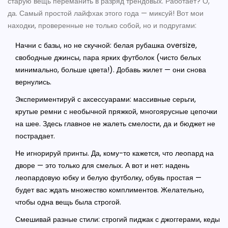
старую вещь переманить в разряд трендовых. Работает? О,
да. Самый простой лайфхак этого года — миксуй! Вот мои
находки, проверенные не только собой, но и подругами:
Начни с базы, но не скучной: белая рубашка oversize,
свободные джинсы, пара ярких футболок (чисто белых
минимально, больше цвета!). Добавь жилет — они снова
вернулись.
Экспериментируй с аксессуарами: массивные серьги,
крутые ремни с необычной пряжкой, многоярусные цепочки
на шее. Здесь главное не жалеть смелости, да и бюджет не
пострадает.
Не игнорируй принты. Да, кому-то кажется, что леопард на
дворе — это только для смелых. А вот и нет: надень
леопардовую юбку и белую футболку, обувь простая —
будет вас ждать множество комплиментов. Желательно,
чтобы одна вещь была строгой.
Смешивай разные стили: строгий пиджак с джоггерами, кеды