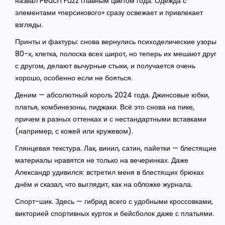
назвал Peach Fuzz главным цветом года. Одежда с
элементами «персикового» сразу освежает и привлекает
взгляды.
Принты и фактуры: снова вернулись психоделические узоры
80-х, клетка, полоска всех широт, но теперь их мешают друг
с другом, делают вычурные стыки, и получается очень
хорошо, особенно если не бояться.
Деним — абсолютный король 2024 года. Джинсовые юбки,
платья, комбинезоны, пиджаки. Всё это снова на пике,
причем в разных оттенках и с нестандартными вставками
(например, с кожей или кружевом).
Глянцевая текстура. Лак, винил, сатин, пайетки — блестящие
материалы нравятся не только на вечеринках. Даже
Александр удивился: встретил меня в блестящих брюках
днём и сказал, что выглядит, как на обложке журнала.
Спорт-шик. Здесь — гибрид всего с удобными кроссовками,
викторией спортивных курток и бейсболок даже с платьями.