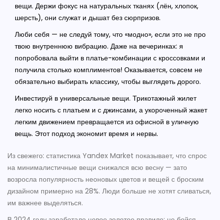
вещи. Держи фокус на натуральных тканях (лён, хлопок,
шерсть), они служат и дышат без сюрпризов.
Люби себя — не следуй тому, что «модно», если это не про
твою внутреннюю вибрацию. Даже на вечеринках: я
попробовала выйти в платье-комбинации с кроссовками и
получила столько комплиментов! Оказывается, совсем не
обязательно выбирать классику, чтобы выглядеть дорого.
Инвестируй в универсальные вещи. Трикотажный жилет
легко носить с платьем и с джинсами, а укороченный жакет
легким движением превращается из офисной в уличную
вещь. Этот подход экономит время и нервы.
Из свежего: статистика Yandex Market показывает, что спрос
на минималистичные вещи снижался всю весну — зато
возросла популярность неоновых цветов и вещей с броским
дизайном примерно на 28%. Люди больше не хотят сливаться,
им важнее выделяться.
В 2024 году заработало новое золотое правило: не бойся