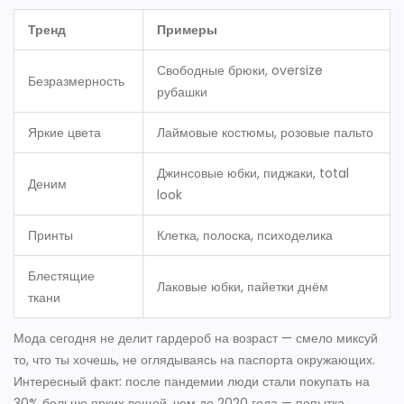
Тренд
Примеры
Свободные брюки, oversize
Безразмерность
рубашки
Яркие цвета
Лаймовые костюмы, розовые пальто
Джинсовые юбки, пиджаки, total
Деним
look
Принты
Клетка, полоска, психоделика
Блестящие
Лаковые юбки, пайетки днём
ткани
Мода сегодня не делит гардероб на возраст — смело миксуй
то, что ты хочешь, не оглядываясь на паспорта окружающих.
Интересный факт: после пандемии люди стали покупать на
30% больше ярких вещей, чем до 2020 года — попытка