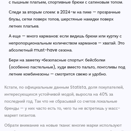
с пышным платьем, спортивные брюки с сатиновым топом.
Следи за вторым слоем: в 2024-м на пике — прозрачные
блузы, сетки поверх топов, шерстяные накидки поверх
летних платьев.
А еще — много карманов: если видишь брюки или куртку с
непропорциональным количеством карманов — хватай. Это
абсолютный must-have сезона.
Бери на заметку «безопасные спорты»: бейсболки
(особенно пастельные), худи вместо пальто, лонгсливы под
летние комбинезоны — смотрится свежо и удобно.
Кстати, по официальным данным Statista, доля покупателей,
интересующихся устойчивой модой, выросла на 40% за
последний год. Так что не сбрасывай со счетов локальные
бренды — у них часто есть то, чего ты не встретишь у масс-
маркет гигантов.
Обрати внимание на новые ткани: многие марки используют