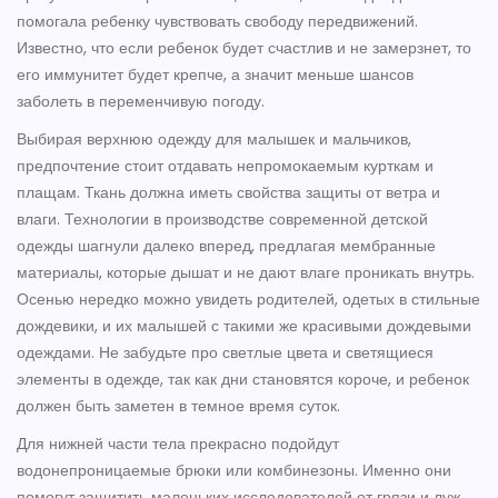
помогала ребенку чувствовать свободу передвижений.
Известно, что если ребенок будет счастлив и не замерзнет, то
его иммунитет будет крепче, а значит меньше шансов
заболеть в переменчивую погоду.
Выбирая верхнюю одежду для малышек и мальчиков,
предпочтение стоит отдавать непромокаемым курткам и
плащам. Ткань должна иметь свойства защиты от ветра и
влаги. Технологии в производстве современной детской
одежды шагнули далеко вперед, предлагая мембранные
материалы, которые дышат и не дают влаге проникать внутрь.
Осенью нередко можно увидеть родителей, одетых в стильные
дождевики, и их малышей с такими же красивыми дождевыми
одеждами. Не забудьте про светлые цвета и светящиеся
элементы в одежде, так как дни становятся короче, и ребенок
должен быть заметен в темное время суток.
Для нижней части тела прекрасно подойдут
водонепроницаемые брюки или комбинезоны. Именно они
помогут защитить маленьких исследователей от грязи и луж.