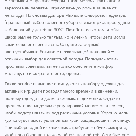
Не забывайте про аксессуары. Такие мелочи, как шапка и
варежки или перчатки, играют важную роль в защите от
непогоды. По словам доктора Михаила Сидорова, педиатра,
"правильный выбор головного убора снижает риск простудных
заболеваний у детей на 30%". Позаботьтесь о том, чтобы
шарф был не только теплым, но и легким, чтобы дети могли
сами легко его повязывать. Следите за обувью:
влагоустойчивые ботинки с нескользящей подошвой –
отличный выбор для слякотной погоды. Пользуясь этими
простыми советами, вы не только обеспечите комфорт
малышу, но и сохраните его здоровье.
Также особое внимание стоит уделить подбору одежды для
активных игр. Дети проводят много времени в движении,
поэтому одежда не должна сковывать движений. Отдайте
предпочтение моделям с регулировкой манжетов и поясов,
чтобы подстраивать их под различные условия. Хорошо, если
куртка будет иметь удлиненный крой, защищающий поясницу.
При выборе одной из ключевых атрибутов - обуви, смотрите,
чтобы она была не только удобной, но и лёгкой. Дети быстрее