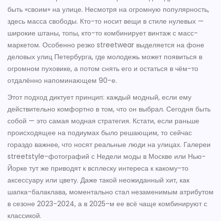
быть «своим» на улице. Несмотря на огромную популярность,
здесь масса свободы. Кто-то носит вещи в стиле нулевых —
широкие штаны, топы, кто-то комбинирует винтаж с масс-
маркетом. Особенно резко streetwear выделяется на фоне
деловых улиц Петербурга, где молодежь может появиться в
огромном пуховике, а потом снять его и остаться в чём-то
отдалённо напоминающем 90-е.
Этот подход диктует принцип: каждый модный, если ему
действительно комфортно в том, что он выбрал. Сегодня быть
собой — это самая модная стратегия. Кстати, если раньше
происходящее на подиумах было решающим, то сейчас
гораздо важнее, что носят реальные люди на улицах. Галереи
streetstyle-фотографий с Недели моды в Москве или Нью-
Йорке тут же приводят к всплеску интереса к какому-то
аксессуару или цвету. Даже такой неожиданный хит, как
шапка-балаклава, моментально стал незаменимым атрибутом
в сезоне 2023-2024, а в 2025-м ее всё чаще комбинируют с
классикой.