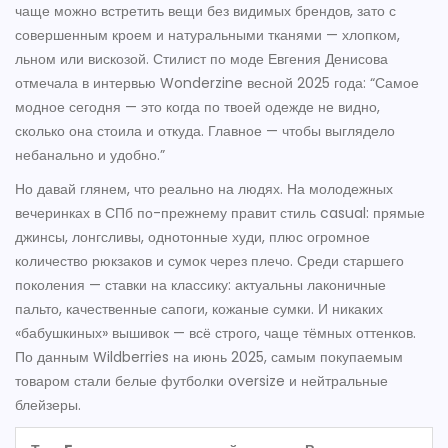
чаще можно встретить вещи без видимых брендов, зато с
совершенным кроем и натуральными тканями — хлопком,
льном или вискозой. Стилист по моде Евгения Денисова
отмечала в интервью Wonderzine весной 2025 года: “Самое
модное сегодня — это когда по твоей одежде не видно,
сколько она стоила и откуда. Главное — чтобы выглядело
небанально и удобно.”
Но давай глянем, что реально на людях. На молодежных
вечеринках в СПб по-прежнему правит стиль casual: прямые
джинсы, лонгсливы, однотонные худи, плюс огромное
количество рюкзаков и сумок через плечо. Среди старшего
поколения — ставки на классику: актуальны лаконичные
пальто, качественные сапоги, кожаные сумки. И никаких
«бабушкиных» вышивок — всё строго, чаще тёмных оттенков.
По данным Wildberries на июнь 2025, самым покупаемым
товаром стали белые футболки oversize и нейтральные
блейзеры.