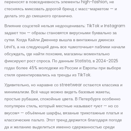
переносят в повседневность элементы high-fashion, не
стесняясь миксовать дорогой бренд с масс-маркетом — и
делать это до смешного органично.
Влияние соцсетей нельзя недооценивать: TikTok и Instagram
задают тон — образы становятся вирусными буквально за
сутки. Когда Кайли Дженнер вышла в винтажных джинсах
Levi’s, а на следующий день все «шмоточные» паблики начали
обсуждать, где найти похожие, магазины моментально
фиксируют рост спроса. По данным Statista, в 2024-2025
годах более 45% молодежи из России и Европы при выборе
стиля ориентировались на тренды из TikTok.
Удивительно, но наравне со streetwear остаются классика и
минимализм. Всё чаще можно видеть базовые жакеты,
простые рубашки, спокойные цвета. В Петербурге особенно
популярен стиль, который местные называют «уют — но со
вкусом» — объёмные шарфы, вязаные трикотажные платья и
классические пальто. Этот тренд держится благодаря погоде
да и желанию выделиться именно сдержанностью среди