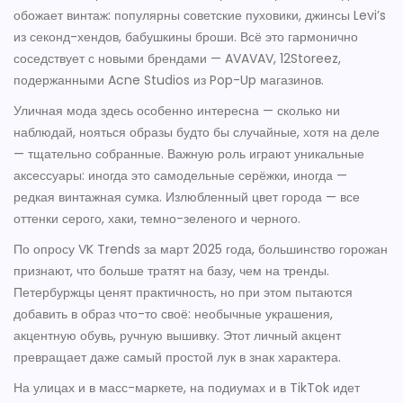
обожает винтаж: популярны советские пуховики, джинсы Levi’s
из секонд-хендов, бабушкины броши. Всё это гармонично
соседствует с новыми брендами — AVAVAV, 12Storeez,
подержанными Acne Studios из Pop-Up магазинов.
Уличная мода здесь особенно интересна — сколько ни
наблюдай, нояться образы будто бы случайные, хотя на деле
— тщательно собранные. Важную роль играют уникальные
аксессуары: иногда это самодельные серёжки, иногда —
редкая винтажная сумка. Излюбленный цвет города — все
оттенки серого, хаки, темно-зеленого и черного.
По опросу VK Trends за март 2025 года, большинство горожан
признают, что больше тратят на базу, чем на тренды.
Петербуржцы ценят практичность, но при этом пытаются
добавить в образ что-то своё: необычные украшения,
акцентную обувь, ручную вышивку. Этот личный акцент
превращает даже самый простой лук в знак характера.
На улицах и в масс-маркете, на подиумах и в TikTok идет