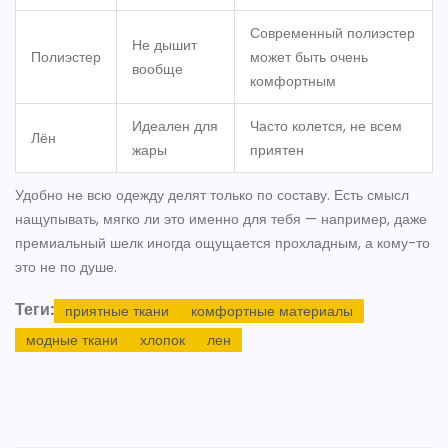
Современный полиэстер
Не дышит
Полиэстер
может быть очень
вообще
комфортным
Идеален для
Часто колется, не всем
Лён
жары
приятен
Удобно не всю одежду делят только по составу. Есть смысл
нащупывать, мягко ли это именно для тебя — например, даже
премиальный шелк иногда ощущается прохладным, а кому-то
это не по душе.
Теги:
приятные ткани
комфортные материалы
модные ткани
хлопок
лен