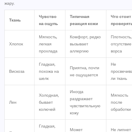
жару.
Чувство
Типичная
Что стоит
Ткань
на ощупь
реакция кожи
проверят
Мягкость,
Комфорт, редко
Плотность,
Хлопок
легкая
вызывает
отсутствие
прохлада
аллергию
ворса
Гладкая,
Не
Приятна, почти
Вискоза
похожа на
просвечив
не ощущается
шелк
ли ткань
Иногда
Холодная,
Мягкость
раздражает
Лен
бывает
после
чувствительную
колючей
обработки
кожу
Гладкая,
Может
Не липнет