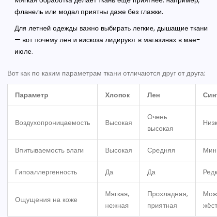
Мягкая обработка делает ткань ещё приятнее: например,
фланель или модал приятны даже без глажки.
Для летней одежды важно выбирать легкие, дышащие ткани
— вот почему лен и вискоза лидируют в магазинах в мае-
июле.
Вот как по каким параметрам ткани отличаются друг от друга:
Параметр
Хлопок
Лен
Син
Очень
Воздухопроницаемость
Высокая
Низ
высокая
Впитываемость влаги
Высокая
Средняя
Мин
Гипоаллергенность
Да
Да
Ред
Мягкая,
Прохладная,
Мож
Ощущения на коже
нежная
приятная
жёс